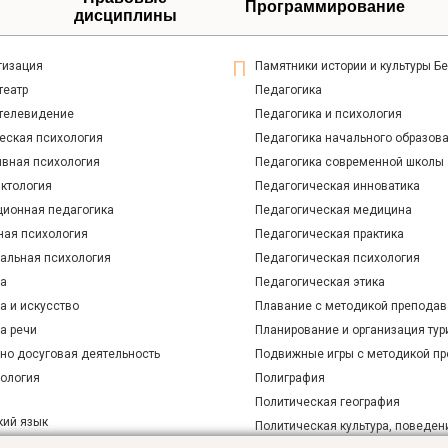
Программирование
дисциплины
гизация
Памятники истории и культуры Б
театр
Педагогика
 телевидение
Педагогика и психология
еская психология
Педагогика начального образов
ивная психология
Педагогика современной школы
ктология
Педагогическая инноватика
ционная педагогика
Педагогическая медицина
ная психология
Педагогическая практика
альная психология
Педагогическая психология
ра
Педагогическая этика
а и искусство
Плавание с методикой преподав
а речи
Планирование и организация тур
рно досуговая деятельность
Подвижные игры с методикой п
рология
Полиграфия
Политическая география
кий язык
Политическая культура, поведен
 атлетика