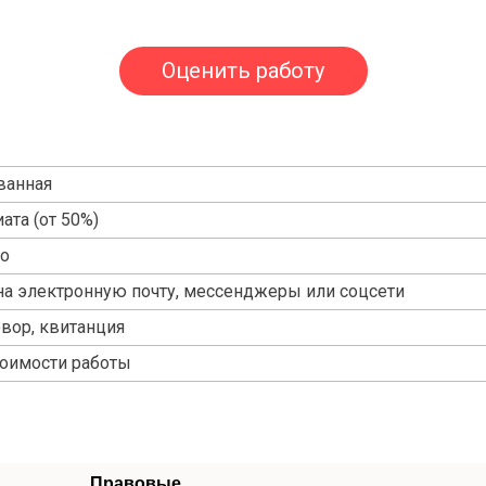
Оценить работу
ванная
ата (от 50%)
но
на электронную почту, мессенджеры или соцсети
овор, квитанция
тоимости работы
Правовые