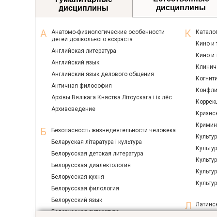
дисциплины
дисциплины
Анатомо-физиологические особенности
Катало
детей дошкольного возраста
Кино и 
Английская литература
Кино и
Английский язык
Клинич
Английский язык делового общения
Когнит
Античная философия
Конфли
Архiвы Вялiкага Княства Лiтоускага i ix лёс
Коррек
Архивоведение
Кризис
Кримин
Безопасность жизнедеятельности человека
Культу
Беларуская лiтаратура i культура
Культур
Белорусская детская литература
Культур
Белорусская диалектология
Культу
Белорусская кухня
Культу
Белорусская филология
Белорусский язык
Латинс
Белорусская литература
Легкая