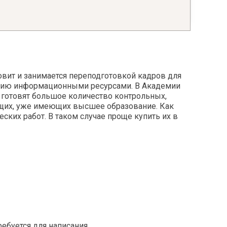
кухни
Тифлопедагогика
Трудовое и социальное право зарубежных
ечи
стран
Трудовое обучение
Физкультура и спорт
овит и занимается переподготовкой кадров для
лению информационными ресурсами. В Академии
Филология
я готовят большое количество контрольных,
Философия
ащих, уже имеющих высшее образование. Как
Фольклор
ских работ. В таком случае проще купить их в
Фотография
Французский язык
Хореография
Школоведение
ения
Экологическая психология
тремальных
Экономическая психология
ебуется для написания.
Экономическая социология