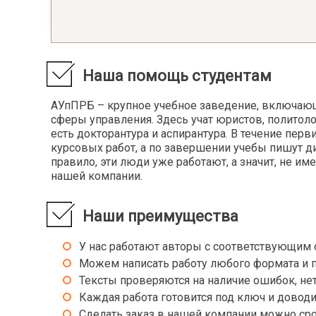
Библиография
Лёгкая
Библиотековедение
Лексик
Библиотечное дело
Лексик
Библиотечно-информационное обслуживание
Лечебн
Наша помощь студентам
Биография
Лингви
Литера
АУпПРБ – крупное учебное заведение, включающе
Введение в литературоведение
Литера
сферы управления. Здесь учат юристов, полито
Введение в специальность
есть докторантура и аспирантура. В течение пер
Литера
Введение в учительскую профессию
курсовых работ, а по завершении учебы пишут 
Литера
Введение в языкознание
правило, эти люди уже работают, а значит, не и
Логика
нашей компании.
Великая Отечественная Война
Логика
Виртуальная психология
Логика 
Внешняя политика Англии в конце 19 - начале
Наши преимущества
Логопе
20 вв.
Логопе
ВОВ советского народа в контексте второй
У нас работают авторы с соответствующим
мировой
Логопс
Можем написать работу любого формата и 
Возрастная и педагогическая психология
Лыжный
Тексты проверяются на наличие ошибок, нето
Восприятие фольклорных текстов
дошкольниками
Каждая работа готовится под ключ и довод
Масс-м
Востоковедение
Сделать заказ в нашей компании можно сро