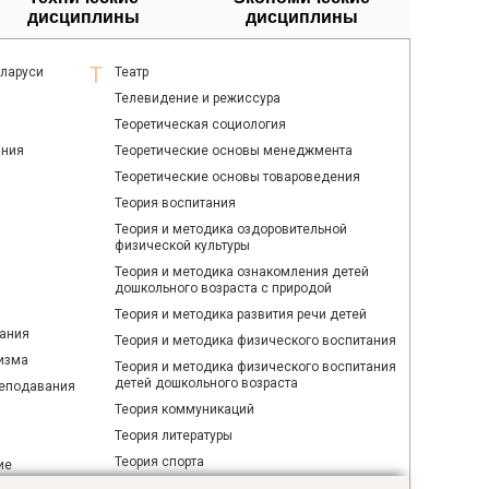
дисциплины
дисциплины
еларуси
Театр
Телевидение и режиссура
Теоретическая социология
ания
Теоретические основы менеджмента
Теоретические основы товароведения
Теория воспитания
Теория и методика оздоровительной
физической культуры
Теория и методика ознакомления детей
дошкольного возраста с природой
Теория и методика развития речи детей
ания
Теория и методика физического воспитания
изма
Теория и методика физического воспитания
детей дошкольного возраста
реподавания
Теория коммуникаций
Теория литературы
Теория спорта
ие
Технология приготовления блюд белорусской