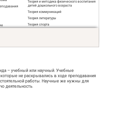
изма
Теория и методика физического воспитания
детей дошкольного возраста
реподавания
Теория коммуникаций
Теория литературы
Теория спорта
ие
Технология приготовления блюд белорусской
кухни
Тифлопедагогика
Трудовое и социальное право зарубежных
ечи
стран
Трудовое обучение
Физкультура и спорт
ида – учебный или научный. Учебные
 которые не раскрывались в ходе преподавания
Филология
остоятельной работы. Научные же нужны для
Философия
ую деятельность.
Фольклор
Фотография
Французский язык
Хореография