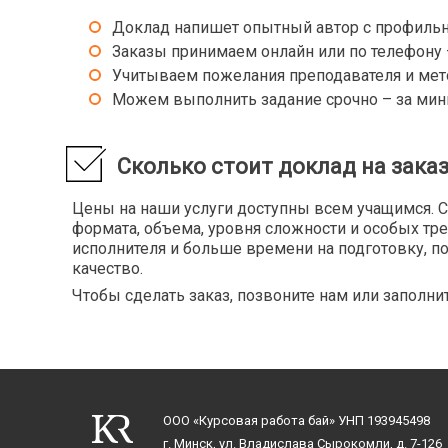
Диалектология
Методи
Доклад напишет опытный автор с профиль
Дидактика
Методи
Заказы принимаем онлайн или по телефону –
искусс
Дифференциальная психология
Учитываем пожелания преподавателя и мет
Методи
Дошкольная олигофренопсихология
Можем выполнить задание срочно – за мин
Методи
Дошкольная педагогика
Методи
Журналистика
Методи
Сколько стоит доклад на зака
чтения
Методи
Зарубежная история
Цены на наши услуги доступны всем учащимся. С
вспомо
Зарубежная литература
формата, объема, уровня сложности и особых тр
Методи
исполнителя и больше времени на подготовку, п
общепр
дисцип
Идеология
качество.
Методи
Изобразительное искусство
Чтобы сделать заказ, позвоните нам или заполни
специа
Инженерная психология
Методи
Иностранные языки
Методи
Иностранный язык делового общения
Методи
Иностранный язык для специальных целей
началь
Интерпретация художественного текста
Методи
ООО «Курсовая работа бай»
УНП 193945498
литера
Информационная культура
г. Минск, ул. Владислава Сырокомли, д. 7-126