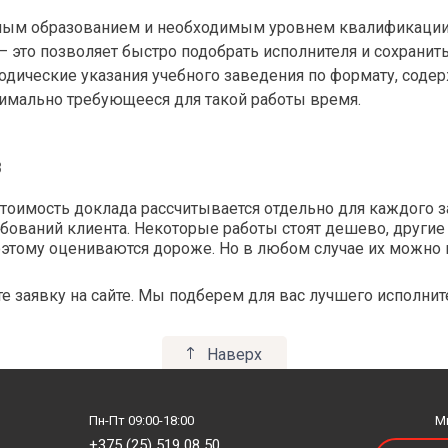
Разработка нефтяных и газовых
ка преподавания географии
месторождений
ным образованием и необходимым уровнем квалификации
ка преподавания изобразительного
Разрушение горных пород под в
 это позволяет быстро подобрать исполнителя и сохранить
тва
Режиссура
одические указания учебного заведения по формату, сод
ка преподавания иностранных языков
Религиоведение
имально требующееся для такой работы время.
ка преподавания информатики
Религия и мифология
ка преподавания истории
Риторика
ка преподавания литературного
з
Русская филология
Русский язык
ка преподавания математики во
тоимость доклада рассчитывается отдельно для каждого за
гательной школе
Русский язык и культура речи
ебований клиента. Некоторые работы стоят дешево, други
ка преподавания
Русский язык и литература
оэтому оцениваются дороже. Но в любом случае их можно 
офессиональных и специальных
лин
Русский язык. Профессиональна
ка преподавания общетехнических и
те заявку на сайте. Мы подберем для вас лучшего исполнит
льных дисциплин
Связи с общественностью
ка преподавания психологии
Семейное консультирование
ка преподавания развития речи
Наверх
Семья и брак
ка преподавания русского языка в
Словообразование
ных классах
Современное естествознание
ка преподавания русского языка и
Пн-Пт 09:00-18:00
М
турного чтения в начальной школе
Современные теории и технолог
+375 (25) 519 08 50
психологической помощи семье