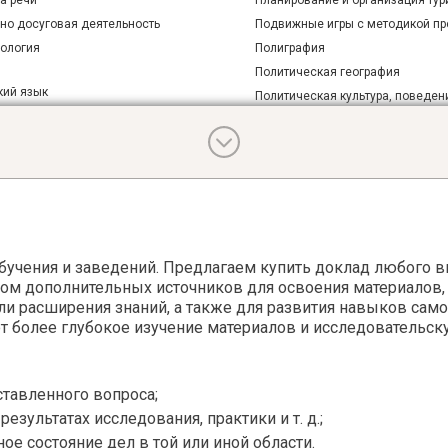
а речи
Планирование и организация тур
рно досуговая деятельность
Подвижные игры с методикой п
рология
Полиграфия
Политическая география
кий язык
Политическая культура, поведен
 атлетика
Политические институты
 атлетика и методика преподавания
Политология
ология
Польская литература
ология немецкого языка
Практика устной и письменной р
ая физическая культура и массаж
Практическая грамматика
стика
Практическая психология
тура
Практическая фонетика
учения и заведений. Предлагаем купить доклад любого в
тура зарубежная
том дополнительных источников для освоения материалов,
Прикладная культурология
ли расширения знаний, а также для развития навыков сам
тура русская
Прикладная лингвистика
 более глубокое изучение материалов и исследовательск
туроведение
Прикладная психология
Профессиональная этика
 гуманитарная
Психоанализ
ставленного вопроса;
и риторика
Психодиагностика
зультатах исследования, практики и т. д.;
дагогика
Психолингвистика
 состояние дел в той или иной области.