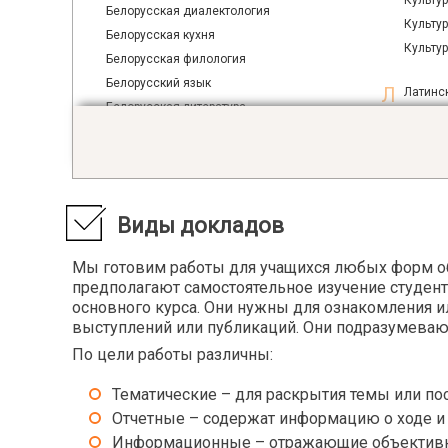
Культур
Белорусская диалектология
Культу
Белорусская кухня
Культу
Белорусская филология
Белорусский язык
Латинс
Белорусская литература
Легкая
Библиография
Лёгкая
Библиотековедение
Лексик
Библиотечное дело
Лексик
Библиотечно-информационное обслуживание
Лечебн
Виды докладов
Биография
Лингви
Литера
Мы готовим работы для учащихся любых форм об
Введение в литературоведение
Литера
предполагают самостоятельное изучение студен
Введение в специальность
основного курса. Они нужны для ознакомления и
Литера
Введение в учительскую профессию
выступлений или публикаций. Они подразумевают
Литера
Введение в языкознание
По цели работы различны:
Логика
Великая Отечественная Война
Логика
Виртуальная психология
Тематические – для раскрытия темы или по
Логика 
Внешняя политика Англии в конце 19 - начале
Отчетные – содержат информацию о ходе и ре
Логопе
20 вв.
Информационные – отражающие объективное