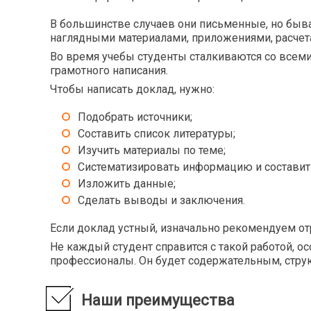
Логопе
ВОВ советского народа в контексте второй
мировой
Логопс
В большинстве случаев они письменные, но быв
Возрастная и педагогическая психология
наглядными материалами, приложениями, расчет
Лыжный
Восприятие фольклорных текстов
Во время учебы студенты сталкиваются со всеми 
дошкольниками
Масс-м
грамотного написания.
Востоковедение
Матери
Чтобы написать доклад, нужно:
Всемирная история
Медици
Всеобщая история
Подобрать источники;
Метафи
Всеобщая история искусства
Составить список литературы;
Метеор
Изучить материалы по теме;
Методи
Гiстарычная граматыка
детей 
Систематизировать информацию и составить
Гендерная психология
Методи
Изложить данные;
возрас
Гендерная социология
Сделать выводы и заключения.
Методи
Гимнастика и методика преподавания
Методи
Говорение на основе чтения
Если доклад устный, изначально рекомендуем от
возрас
Не каждый студент справится с такой работой, о
Методи
Декоративное рисование
профессионалы. Он будет содержательным, стр
Методи
Декоративно-прикладное искусство
Методи
Детская психология
Наши преимущества
Методи
Дефектология
литера