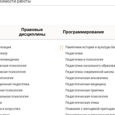
тоимости работы
Правовые
Программирование
дисциплины
гизация
Памятники истории и культуры Б
театр
Педагогика
 телевидение
Педагогика и психология
еская психология
Педагогика начального образов
ивная психология
Педагогика современной школы
ктология
Педагогическая инноватика
ционная педагогика
Педагогическая медицина
ная психология
Педагогическая практика
альная психология
Педагогическая психология
ра
Педагогическая этика
а и искусство
Плавание с методикой преподав