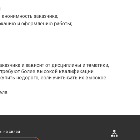
Языкознание
;
зрывом
 анонимность заказчика;
Прочие гуманитарные предметы
ержанию и оформлению работы;
казчика и зависит от дисциплины и тематики,
е требуют более высокой квалификации
купить недорого, если учитывать их высокое
я лексика
еля.
ы на связи
ии