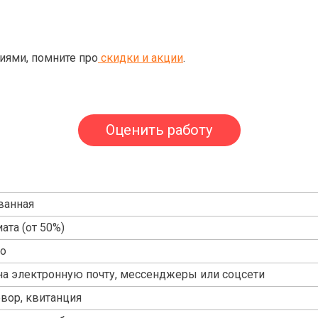
ями, помните про
скидки и акции
.
Оценить работу
ванная
ата (от 50%)
но
на электронную почту, мессенджеры или соцсети
овор, квитанция