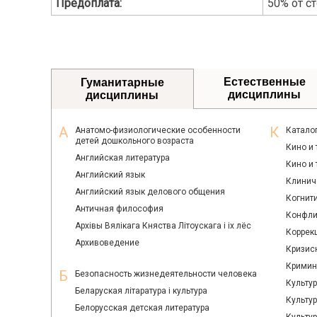
Предоплата:
50% от с
Естественные
Гуманитарные
дисциплины
дисциплины
Анатомо-физиологические особенности
Катало
детей дошкольного возраста
Кино и 
Английская литература
Кино и
Английский язык
Клинич
Английский язык делового общения
Когнит
Античная философия
Конфли
Архiвы Вялiкага Княства Лiтоускага i ix лёс
Коррек
Архивоведение
Кризис
Кримин
Безопасность жизнедеятельности человека
Культу
Беларуская лiтаратура i культура
Культур
Белорусская детская литература