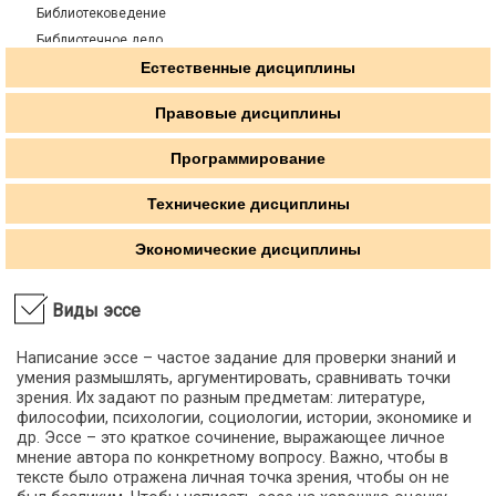
Библиотековедение
Библиотечное дело
Библиотечно-информационное обслуживание
Естественные дисциплины
Биография
Правовые дисциплины
Введение в литературоведение
Введение в специальность
Программирование
Введение в учительскую профессию
Введение в языкознание
Технические дисциплины
Великая Отечественная Война
Экономические дисциплины
Виртуальная психология
Внешняя политика Англии в конце 19 - начале 20 вв.
ВОВ советского народа в контексте второй мировой
Виды эссе
Возрастная и педагогическая психология
Написание эссе – частое задание для проверки знаний и
Восприятие фольклорных текстов дошкольниками
умения размышлять, аргументировать, сравнивать точки
Востоковедение
зрения. Их задают по разным предметам: литературе,
Всемирная история
философии, психологии, социологии, истории, экономике и
др. Эссе – это краткое сочинение, выражающее личное
Всеобщая история
мнение автора по конкретному вопросу. Важно, чтобы в
Всеобщая история искусства
тексте было отражена личная точка зрения, чтобы он не
Гiстарычная граматыка