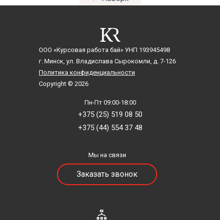
История музейного дела
История немецкого языка
История общественных движений и политических партий
История Отечества
ООО «Курсовая работа бай»
УНП 193945498
История педагогики
г. Минск, ул. Владислава Сырокомли, д. 7-126
История политических и правовых учений
Политика конфиденциальности
История развивающихся стран
Copyright © 2026
История развития политических учений и теорий
Пн-Пт 09:00-18:00
История рекламы
+375 (25) 519 08 50
История религии
+375 (44) 554 37 48
История России
История России и Украины
История русской литературы
Мы на связи
История славянских стран
Заказать звонок
История Средних веков
История театрального искусства
История фармации
История физической культуры и спорта