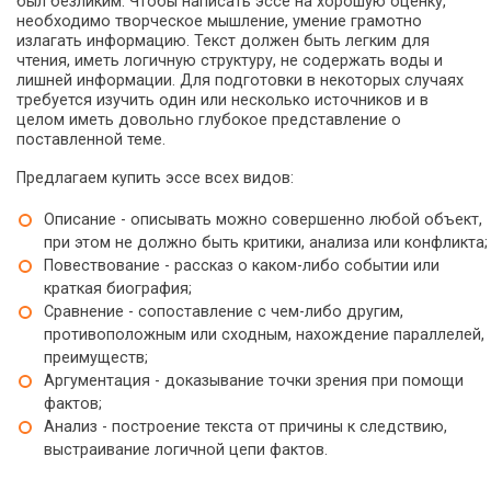
был безликим. Чтобы написать эссе на хорошую оценку,
необходимо творческое мышление, умение грамотно
Гендерная психология
излагать информацию. Текст должен быть легким для
Гендерная социология
чтения, иметь логичную структуру, не содержать воды и
Гимнастика и методика преподавания
лишней информации. Для подготовки в некоторых случаях
требуется изучить один или несколько источников и в
Говорение на основе чтения
целом иметь довольно глубокое представление о
Декоративное рисование
поставленной теме.
Декоративно-прикладное искусство
Предлагаем купить эссе всех видов:
Детская психология
Дефектология
Описание - описывать можно совершенно любой объект,
Диалектология
при этом не должно быть критики, анализа или конфликта;
Дидактика
Повествование - рассказ о каком-либо событии или
Дифференциальная психология
краткая биография;
Сравнение - сопоставление с чем-либо другим,
Дошкольная олигофренопсихология
противоположным или сходным, нахождение параллелей,
Дошкольная педагогика
преимуществ;
Журналистика
Аргументация - доказывание точки зрения при помощи
Зарубежная история
фактов;
Зарубежная литература
Анализ - построение текста от причины к следствию,
Идеология
выстраивание логичной цепи фактов.
Изобразительное искусство