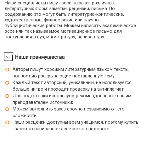
Инженерная психология
Наши специалисты пишут эссе на заказ различных
литературных форм: заметки, рецензии, письма. По
Иностранные языки
содержанию это могут быть литературно-критические,
Иностранный язык делового общения
художественные, философские или научно-
Иностранный язык для специальных целей
публицистические работы. Можем написать академическое
эссе или так называемое мотивационное письмо для
Интерпретация художественного текста
поступления в вуз, магистратуру, аспирантуру.
Информационная культура
Искусство
Искусство и культура
Наши преимущества
Искусствоведение
Авторы пишут хорошим литературным языком тексты,
Испанский язык
полностью раскрывающие поставленную тему;
Историческая география
Каждый текст авторский, уникальный, не используется
Историческая грамматика
больше нигде и проходит проверку на антиплагиат;
История
Для подготовки используем рекомендованные вашим
История Азии, Африки в новейшее время
преподавателем источники;
История английского языка
Можем выполнить заказ срочно независимо от его
История архитектуры
сложности;
Наши расценки доступны всем учащимся, поэтому купить
История балета
грамотно написанное эссе можно недорого.
История Беларуси
История белорусского языка