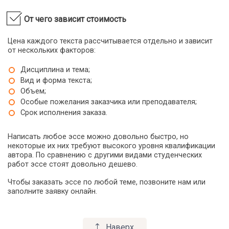
История белорусской литературы
От чего зависит стоимость
История всемирной литературы
История государства и права Беларуси
Цена каждого текста рассчитывается отдельно и зависит
История государства и права зарубежных стран
от нескольких факторов:
История государства и права славянских народов
История древнего востока
Дисциплина и тема;
История Древнего Мира
Вид и форма текста;
Объем;
История Древняя
Особые пожелания заказчика или преподавателя;
История журналистики
Срок исполнения заказа.
История западных и южных славян
История Зарубежная
Написать любое эссе можно довольно быстро, но
История зарубежного искусства
некоторые их них требуют высокого уровня квалификации
История и теория кооперативного движения
автора. По сравнению с другими видами студенческих
работ эссе стоят довольно дешево.
История искусств
История культуры
Чтобы заказать эссе по любой теме, позвоните нам или
История Латинской Америки
заполните заявку онлайн.
История Международные экономические отношения (МЭО)
История Мировая
Наверх
История мировой культуры