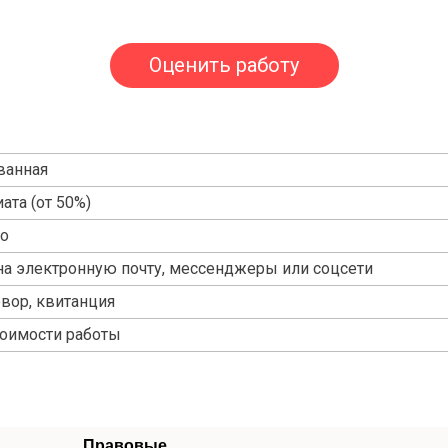
Оценить работу
ванная
ата (от 50%)
но
на электронную почту, мессенджеры или соцсети
овор, квитанция
тоимости работы
Правовые