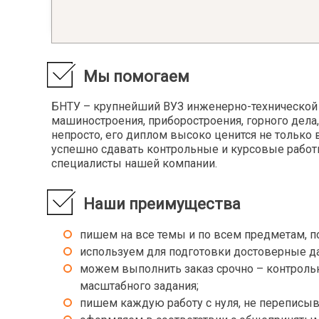
Библиография
Лёгкая
Библиотековедение
Лексик
Библиотечное дело
Лексик
Библиотечно-информационное обслуживание
Лечебн
Мы помогаем
Биография
Лингви
Литера
БНТУ – крупнейший ВУЗ инженерно-технической н
Введение в литературоведение
Литера
машиностроения, приборостроения, горного дела,
Введение в специальность
непросто, его диплом высоко ценится не только 
Литера
Введение в учительскую профессию
успешно сдавать контрольные и курсовые работы
Литера
Введение в языкознание
специалисты нашей компании.
Логика
Великая Отечественная Война
Логика
Виртуальная психология
Наши преимущества
Логика 
Внешняя политика Англии в конце 19 - начале
Логопе
20 вв.
пишем на все темы и по всем предметам, п
Логопе
ВОВ советского народа в контексте второй
мировой
используем для подготовки достоверные д
Логопс
Возрастная и педагогическая психология
можем выполнить заказ срочно – контрольну
Лыжный
Восприятие фольклорных текстов
масштабного задания;
дошкольниками
пишем каждую работу с нуля, не переписыва
Масс-м
Востоковедение