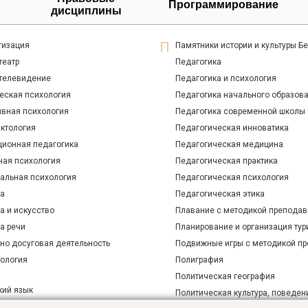
Программирование
дисциплины
гизация
Памятники истории и культуры Б
театр
Педагогика
 телевидение
Педагогика и психология
еская психология
Педагогика начального образов
ивная психология
Педагогика современной школы
ктология
Педагогическая инноватика
ционная педагогика
Педагогическая медицина
ная психология
Педагогическая практика
альная психология
Педагогическая психология
ра
Педагогическая этика
а и искусство
Плавание с методикой преподав
а речи
Планирование и организация тур
рно досуговая деятельность
Подвижные игры с методикой п
рология
Полиграфия
Политическая география
кий язык
Политическая культура, поведен
 атлетика