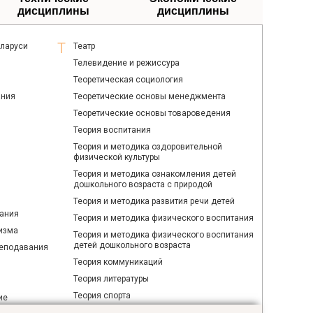
дисциплины
дисциплины
еларуси
Театр
Телевидение и режиссура
Теоретическая социология
ания
Теоретические основы менеджмента
Теоретические основы товароведения
Теория воспитания
Теория и методика оздоровительной
физической культуры
Теория и методика ознакомления детей
дошкольного возраста с природой
Теория и методика развития речи детей
ания
Теория и методика физического воспитания
изма
Теория и методика физического воспитания
детей дошкольного возраста
реподавания
Теория коммуникаций
Теория литературы
Теория спорта
ие
Технология приготовления блюд белорусской