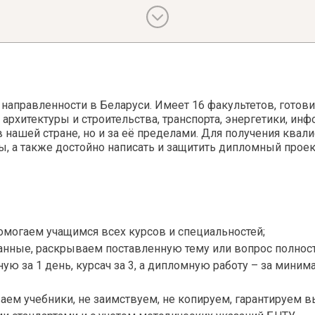
Политические институты
 атлетика и методика преподавания
Политология
ология
Польская литература
ология немецкого языка
Практика устной и письменной р
ая физическая культура и массаж
Практическая грамматика
стика
Практическая психология
тура
Практическая фонетика
аправленности в Беларуси. Имеет 16 факультетов, готовит
тура зарубежная
 архитектуры и строительства, транспорта, энергетики, ин
Прикладная культурология
в нашей стране, но и за её пределами. Для получения ква
тура русская
Прикладная лингвистика
, а также достойно написать и защитить дипломный проект
туроведение
Прикладная психология
Профессиональная этика
 гуманитарная
Психоанализ
и риторика
Психодиагностика
дагогика
Психолингвистика
омогаем учащимся всех курсов и специальностей;
дия
Психология
анные, раскрываем поставленную тему или вопрос полност
ихология
Психология активности и повед
ю за 1 день, курсач за 3, а дипломную работу – за минима
 спорт и методика преподавания
Психология восприятия
Психология деятельности в экс
ем учебники, не заимствуем, не копируем, гарантируем вы
условиях
едиа