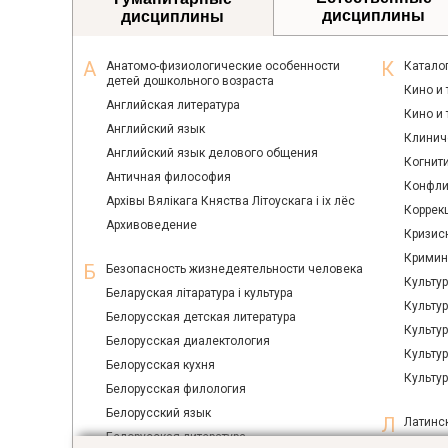
дисциплины
дисциплины
Анатомо-физиологические особенности
Катало
детей дошкольного возраста
Кино и 
Английская литература
Кино и
Английский язык
Клинич
Английский язык делового общения
Когнит
Античная философия
Конфли
Архiвы Вялiкага Княства Лiтоускага i ix лёс
Коррек
Архивоведение
Кризис
Кримин
Безопасность жизнедеятельности человека
Культу
Беларуская лiтаратура i культура
Культур
Белорусская детская литература
Культур
Белорусская диалектология
Культу
Белорусская кухня
Культу
Белорусская филология
Белорусский язык
Латинс
Белорусская литература
Легкая