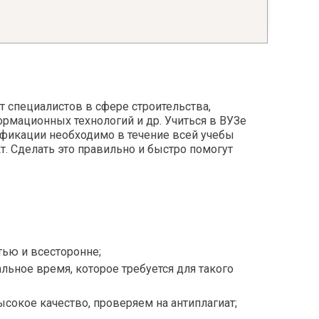
кухни
Тифлопедагогика
Трудовое и социальное право зарубежных
ечи
стран
Трудовое обучение
Физкультура и спорт
 специалистов в сфере строительства,
формационных технологий и др. Учиться в ВУЗе
Филология
лификации необходимо в течение всей учебы
Философия
. Сделать это правильно и быстро помогут
Фольклор
Фотография
Французский язык
Хореография
ью и всесторонне;
Школоведение
ения
льное время, которое требуется для такого
Экологическая психология
тремальных
Экономическая психология
сокое качество, проверяем на антиплагиат;
Экономическая социология