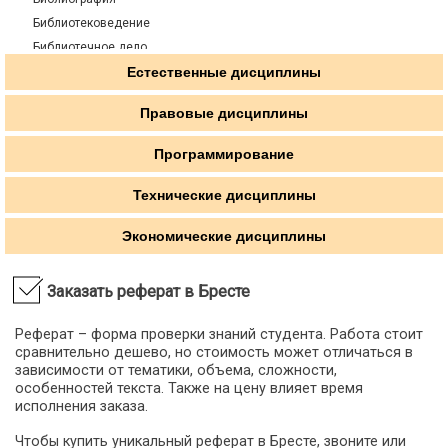
Библиотековедение
Библиотечное дело
Библиотечно-информационное обслуживание
Естественные дисциплины
Биография
Правовые дисциплины
Введение в литературоведение
Введение в специальность
Программирование
Введение в учительскую профессию
Введение в языкознание
Технические дисциплины
Великая Отечественная Война
Экономические дисциплины
Виртуальная психология
Внешняя политика Англии в конце 19 - начале 20 вв.
ВОВ советского народа в контексте второй мировой
Заказать реферат в Бресте
Возрастная и педагогическая психология
Реферат – форма проверки знаний студента. Работа стоит
Восприятие фольклорных текстов дошкольниками
сравнительно дешево, но стоимость может отличаться в
Востоковедение
зависимости от тематики, объема, сложности,
Всемирная история
особенностей текста. Также на цену влияет время
исполнения заказа.
Всеобщая история
Всеобщая история искусства
Чтобы купить уникальный реферат в Бресте, звоните или