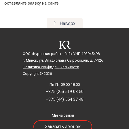
Гiстарычная граматыка
оставляйте заявку на сайте.
Гендерная психология
Гендерная социология
Наверх
Гимнастика и методика преподавания
Говорение на основе чтения
Декоративное рисование
Декоративно-прикладное искусство
Детская психология
ООО «Курсовая работа бай»
УНП 193945498
Дефектология
г. Минск, ул. Владислава Сырокомли, д. 7-126
Диалектология
Политика конфиденциальности
Дидактика
Copyright © 2026
Дифференциальная психология
Пн-Пт 09:00-18:00
Дошкольная олигофренопсихология
+375 (25) 519 08 50
Дошкольная педагогика
+375 (44) 554 37 48
Журналистика
Зарубежная история
Зарубежная литература
Мы на связи
Идеология
Заказать звонок
Изобразительное искусство