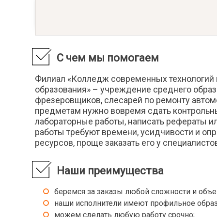
Белорусская литература
Легкая
Библиография
Лёгкая
Библиотековедение
Лексик
Библиотечное дело
Лексик
Библиотечно-информационное обслуживание
Лечебн
С чем мы помогаем
Биография
Лингви
Литера
Филиал «Колледж современных технологий 
Введение в литературоведение
Литера
образования» – учреждение среднего образо
Введение в специальность
Литера
фрезеровщиков, слесарей по ремонту автом
Введение в учительскую профессию
предметам нужно вовремя сдать контрольные
Литера
Введение в языкознание
лабораторные работы, написать рефераты и
Логика
Великая Отечественная Война
работы требуют времени, усидчивости и оп
Логика
Виртуальная психология
ресурсов, проще заказать его у специалисто
Логика 
Внешняя политика Англии в конце 19 - начале
Логопе
20 вв.
Логопе
Наши преимущества
ВОВ советского народа в контексте второй
мировой
Логопс
Возрастная и педагогическая психология
беремся за заказы любой сложности и объе
Лыжный
Восприятие фольклорных текстов
наши исполнители имеют профильное образ
дошкольниками
Масс-м
можем сделать любую работу срочно;