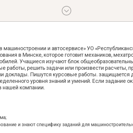
 атлетика
Политические институты
 атлетика и методика преподавания
Политология
ология
Польская литература
ология немецкого языка
Практика устной и письменной р
ая физическая культура и массаж
Практическая грамматика
стика
Практическая психология
тура
Практическая фонетика
в машиностроении и автосервисе» УО «Республиканс
тура зарубежная
вания в Минске, которое готовит механиков, мехатро
Прикладная культурология
тура русская
обилей. Учащиеся изучают блок общеобразовательн
Прикладная лингвистика
 работы, решить задачи или произвести расчеты, п
туроведение
Прикладная психология
ли доклады. Пишутся курсовые работы. защищается 
Профессиональная этика
ределенного уровня знаний и умений. Если задание 
 гуманитарная
Психоанализ
в нашей компании.
и риторика
Психодиагностика
дагогика
Психолингвистика
дия
Психология
ихология
Психология активности и повед
ма;
 спорт и методика преподавания
Психология восприятия
ование и знают специфику заданий для машиностроительн
Психология деятельности в экс
условиях
едиа