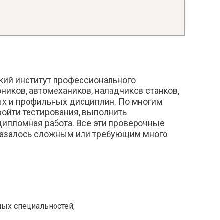
Технология приготовления блюд белорусской
кухни
Тифлопедагогика
Трудовое и социальное право зарубежных
ечи
стран
Трудовое обучение
Физкультура и спорт
кий институт профессионального
ников, автомехаников, наладчиков станков,
Филология
ых и профильных дисциплин. По многим
Философия
ройти тестирования, выполнить
Фольклор
дипломная работа. Все эти проверочные
Фотография
оказалось сложным или требующим много
Французский язык
Хореография
Школоведение
ения
Экологическая психология
ых специальностей;
тремальных
Экономическая психология