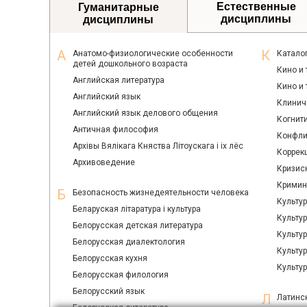
Естественные
Гуманитарные
дисциплины
дисциплины
Анатомо-физиологические особенности
Катало
детей дошкольного возраста
Кино и 
Английская литература
Кино и
Английский язык
Клинич
Английский язык делового общения
Когнит
Античная философия
Конфли
Архiвы Вялiкага Княства Лiтоускага i ix лёс
Коррек
Архивоведение
Кризис
Кримин
Безопасность жизнедеятельности человека
Культу
Беларуская лiтаратура i культура
Культур
Белорусская детская литература
Культур
Белорусская диалектология
Культу
Белорусская кухня
Культу
Белорусская филология
Белорусский язык
Латинс