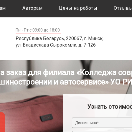
ам
Авторам
Цены на работы
Отзыв
Пн - Пт с 09:00 до 18:00
Республика Беларусь, 220067, г. Минск,
ул. Владислава Сырокомли, д. 7-126
на заказ для филиала «Колледжа сов
шиностроении и автосервисе» УО Р
Узнать стоимо
Дисциплина*