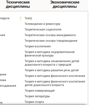
Технические
Экономические
дисциплины
дисциплины
еларуси
Театр
Телевидение и режиссура
Теоретическая социология
ания
Теоретические основы менеджмента
Теоретические основы товароведения
Теория воспитания
Теория и методика оздоровительной
физической культуры
Теория и методика ознакомления детей
дошкольного возраста с природой
Теория и методика развития речи детей
ания
Теория и методика физического воспитания
изма
Теория и методика физического воспитания
детей дошкольного возраста
реподавания
Теория коммуникаций
Теория литературы
Теория спорта
ие