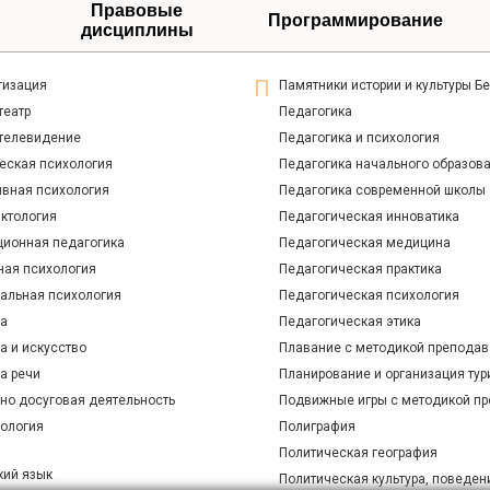
Правовые
Программирование
дисциплины
гизация
Памятники истории и культуры Б
театр
Педагогика
 телевидение
Педагогика и психология
еская психология
Педагогика начального образов
ивная психология
Педагогика современной школы
ктология
Педагогическая инноватика
ционная педагогика
Педагогическая медицина
ная психология
Педагогическая практика
альная психология
Педагогическая психология
ра
Педагогическая этика
а и искусство
Плавание с методикой преподав
а речи
Планирование и организация тур
рно досуговая деятельность
Подвижные игры с методикой п
рология
Полиграфия
Политическая география
кий язык
Политическая культура, поведен