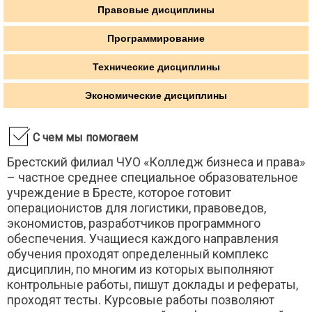
Правовые дисциплины
Введение в литературоведение
Введение в специальность
Программирование
Введение в учительскую профессию
Введение в языкознание
Технические дисциплины
Великая Отечественная Война
Экономические дисциплины
Виртуальная психология
Внешняя политика Англии в конце 19 - начале 20 вв.
ВОВ советского народа в контексте второй мировой
С чем мы помогаем
Возрастная и педагогическая психология
Брестский филиал ЧУО «Колледж бизнеса и права»
Восприятие фольклорных текстов дошкольниками
– частное среднее специальное образовательное
Востоковедение
учреждение в Бресте, которое готовит
Всемирная история
операционистов для логистики, правоведов,
Всеобщая история
экономистов, разработчиков программного
Всеобщая история искусства
обеспечения. Учащиеся каждого направления
Гiстарычная граматыка
обучения проходят определенный комплекс
Гендерная психология
дисциплин, по многим из которых выполняют
Гендерная социология
контрольные работы, пишут доклады и рефераты,
проходят тесты. Курсовые работы позволяют
Гимнастика и методика преподавания