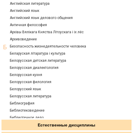
Английская литература
Английский язык
Английский язык делового общения
Античная философия
Архiвы Вялiкага Княства Лiтоускага i ix лёс
Архивоведение
Безопасность жизнедеятельности человека
Беларуская лiтаратура i культура
Белорусская детская литература
Белорусская диалектология
Белорусская кухня
Белорусская филология
Белорусский язык
Белорусская литература
Библиография
Библиотековедение
Библиотечное дело
Библиотечно-информационное обслуживание
Естественные дисциплины
Биография