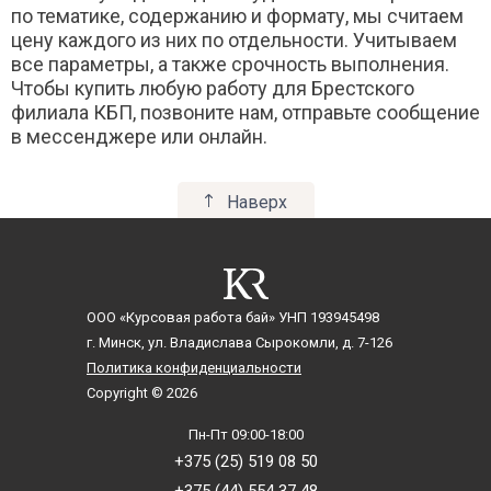
по тематике, содержанию и формату, мы считаем
Интерпретация художественного текста
цену каждого из них по отдельности. Учитываем
Информационная культура
все параметры, а также срочность выполнения.
Искусство
Чтобы купить любую работу для Брестского
Искусство и культура
филиала КБП, позвоните нам, отправьте сообщение
Искусствоведение
в мессенджере или онлайн.
Испанский язык
Историческая география
Историческая грамматика
Наверх
История
История Азии, Африки в новейшее время
История английского языка
История архитектуры
ООО «Курсовая работа бай»
УНП 193945498
История балета
г. Минск, ул. Владислава Сырокомли, д. 7-126
История Беларуси
Политика конфиденциальности
История белорусского языка
Copyright © 2026
История белорусской литературы
История всемирной литературы
Пн-Пт 09:00-18:00
+375 (25) 519 08 50
История государства и права Беларуси
История государства и права зарубежных стран
+375 (44) 554 37 48