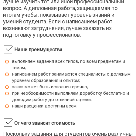
лучше изучить тот или иной профессиональный
Говорение на основе чтения
вопрос. А дипломная работа, защищаемая по
Декоративное рисование
итогам учебы, показывает уровень знаний и
Декоративно-прикладное искусство
умений студента. Если с написанием работ
Детская психология
возникают затруднения, лучше заказать их
Дефектология
подготовку у профессионалов.
Диалектология
Дидактика
Наши преимущества
Дифференциальная психология
Дошкольная олигофренопсихология
выполняем задания всех типов, по всем предметам и
Дошкольная педагогика
темам;
написанием работ занимаются специалисты с должным
Журналистика
уровнем образования и опытом;
Зарубежная история
заказ может быть исполнен срочно;
Зарубежная литература
при необходимости выполняем доработку бесплатно и
Идеология
доводим работу до отличной оценки;
Изобразительное искусство
наши расценки доступны всем.
Инженерная психология
Иностранные языки
От чего зависит стоимость
Иностранный язык делового общения
Иностранный язык для специальных целей
Поскольку задания для студентов очень различны