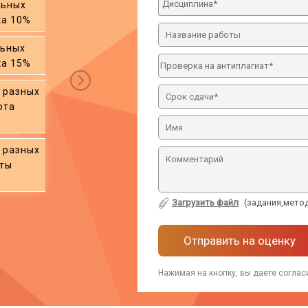
Дисциплина*
льных
При заказе двух курсов
ка 10%
вариантов - скидк
льных
При заказе трёх курсов
ка 15%
вариантов - скидк
х разных
При заказе 10 курсовы
ота
вариантов – одна р
бесплатно!!!
х разных
При заказе 15 курсовы
оты
вариантов – две р
бесплатно!!!
Загрузить файл
(задания,метод
Отправить на оценку
Нажимая на кнопку, вы даете соглас