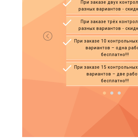
работ
При заказе двух контро
разных вариантов - скид
работ
При заказе трёх контро
разных вариантов - скид
абот
При заказе 10 контрольны
!
вариантов – одна раб
бесплатно!!!
абот
При заказе 15 контрольны
вариантов – две раб
бесплатно!!!