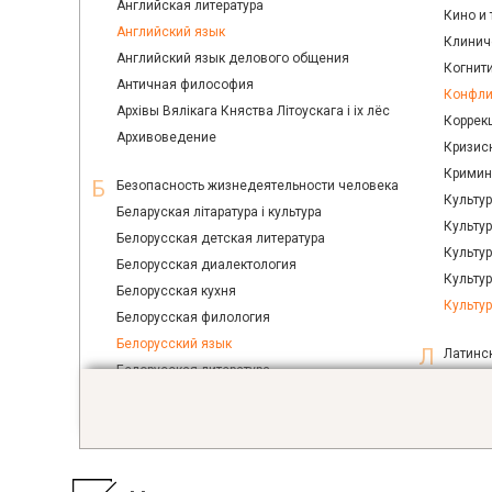
Английская литература
Кино и
Английский язык
Клинич
Английский язык делового общения
Когнит
Античная философия
Конфли
Архiвы Вялiкага Княства Лiтоускага i ix лёс
Коррек
Архивоведение
Кризис
Кримин
Безопасность жизнедеятельности человека
Культу
Беларуская лiтаратура i культура
Культур
Белорусская детская литература
Культур
Белорусская диалектология
Культу
Белорусская кухня
Культу
Белорусская филология
Белорусский язык
Латинс
Белорусская литература
Легкая
Библиография
Лёгкая
Библиотековедение
Лексик
Библиотечное дело
Лексик
Библиотечно-информационное обслуживание
Лечебн