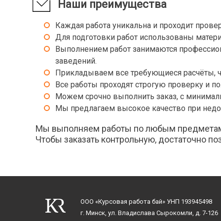
Наши преимущества
Биография
Лингви
Литера
Каждая работа уникальна и проходит провер
Введение в литературоведение
Литера
Для подготовки работ использованы матери
Введение в специальность
Литера
Выполнением работ занимаются профессион
Введение в учительскую профессию
Литера
заведений.
Введение в языкознание
Логика
Прикладываем все требующиеся расчёты, че
Великая Отечественная Война
Логика
Все работы проходят строгую проверку и п
Виртуальная психология
Логика 
Можем срочно выполнить заказ, с минимал
Внешняя политика Англии в конце 19 - начале
Логопе
20 вв.
Мы предлагаем высокое качество при недо
Логопе
ВОВ советского народа в контексте второй
мировой
Мы выполняем работы по любым предметам и
Логопс
Возрастная и педагогическая психология
Чтобы заказать контрольную, достаточно поз
Лыжный
Восприятие фольклорных текстов
дошкольниками
Масс-м
Востоковедение
Матери
Всемирная история
Медици
Всеобщая история
Метафи
ООО «Курсовая работа бай»
УНП 193945498
Всеобщая история искусства
Метеор
г. Минск, ул. Владислава Сырокомли, д. 7-126
Методи