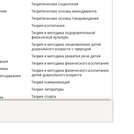
Теоретическая социология
ания
Теоретические основы менеджмента
Теоретические основы товароведения
Теория воспитания
Теория и методика оздоровительной
физической культуры
Теория и методика ознакомления детей
дошкольного возраста с природой
Теория и методика развития речи детей
ания
Теория и методика физического воспитания
изма
Теория и методика физического воспитания
детей дошкольного возраста
реподавания
Теория коммуникаций
Теория литературы
Теория спорта
ие
Технология приготовления блюд белорусской
кухни
Тифлопедагогика
Трудовое и социальное право зарубежных
ечи
стран