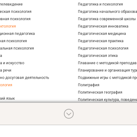
 телевидение
Педагогика и психология
еская психология
Педагогика начального образов
ивная психология
Педагогика современной школы
ктология
Педагогическая инноватика
ционная педагогика
Педагогическая медицина
ная психология
Педагогическая практика
альная психология
Педагогическая психология
ра
Педагогическая этика
а и искусство
Плавание с методикой преподав
а речи
Планирование и организация тур
рно досуговая деятельность
Подвижные игры с методикой п
рология
Полиграфия
Политическая география
кий язык
Политическая культура, поведен
 атлетика
Политические институты
 атлетика и методика преподавания
Политология
ология
Польская литература
ология немецкого языка
Практика устной и письменной р
ая физическая культура и массаж
Практическая грамматика