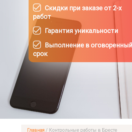
Скидки при заказе от 2-х
работ
Гарантия уникальности
Выполнение в оговоренны
срок
Главная
/
Контрольные работы в Бресте