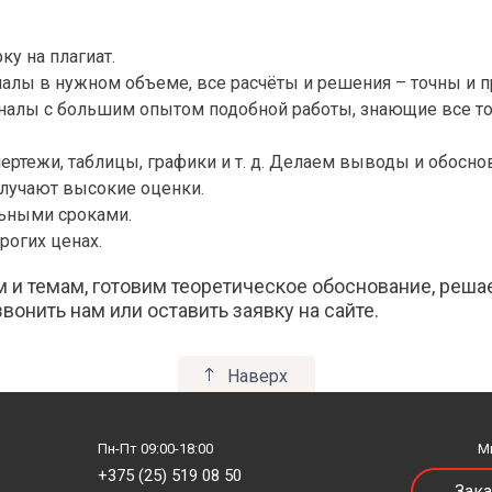
стика
Практическая психология
тура
Практическая фонетика
ку на плагиат.
тура зарубежная
Прикладная культурология
алы в нужном объеме, все расчёты и решения – точны и 
тура русская
Прикладная лингвистика
алы с большим опытом подобной работы, знающие все то
туроведение
Прикладная психология
Профессиональная этика
ртежи, таблицы, графики и т. д. Делаем выводы и обосн
 гуманитарная
Психоанализ
олучают высокие оценки.
и риторика
Психодиагностика
ьными сроками.
дагогика
Психолингвистика
рогих ценах.
дия
Психология
 темам, готовим теоретическое обоснование, решае
ихология
Психология активности и повед
вонить нам или оставить заявку на сайте.
 спорт и методика преподавания
Психология восприятия
Психология деятельности в экс
условиях
едиа
Наверх
Психология здоровья
альная культура Беларуси
Психология и этика деловых от
нская психология
Психология личности
зика (онтология)
Пн-Пт 09:00-18:00
М
Психология одаренного ребенка
ология и климатология
+375 (25) 519 08 50
Зака
Психология профессионального
ка коррекционно-развивающей работы