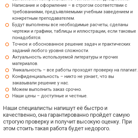
Всемирная история
Написание и оформление – в строгом соответствии с
Всеобщая история
требованиями, предъявляемыми учебным заведением и
Всеобщая история искусства
конкретным преподавателем.
Гiстарычная граматыка
Будут выполнены все необходимые расчеты, сделаны
Гендерная психология
чертежи и графики, таблицы и иллюстрации, если таковые
понадобятся.
Гендерная социология
Точное и обоснованное решение задач и практических
Гимнастика и методика преподавания
заданий любого уровня сложности.
Говорение на основе чтения
Актуальность используемой литературы и прочих
Декоративное рисование
материалов.
Декоративно-прикладное искусство
Уникальность – все работы проходят проверку на плагиат.
Детская психология
Конфиденциальность – никто не узнает, что вы
Дефектология
заказывали решение у нас.
Можем выполнить заказ срочно.
Диалектология
Наши цены – доступные и честные.
Дидактика
Дифференциальная психология
Наши специалисты напишут её быстро и
Дошкольная олигофренопсихология
качественно, она гарантированно пройдет самую
Дошкольная педагогика
строгую проверку и получит высокую оценку. При
Журналистика
этом стоить такая работа будет недорого.
Зарубежная история