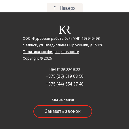
Зарубежная литература
Наверх
Идеология
Изобразительное искусство
Инженерная психология
Иностранные языки
Иностранный язык делового общения
ООО «Курсовая работа бай»
УНП 193945498
Иностранный язык для специальных целей
г. Минск, ул. Владислава Сырокомли, д. 7-126
Интерпретация художественного текста
Политика конфиденциальности
Информационная культура
Copyright © 2026
Искусство
Пн-Пт 09:00-18:00
Искусство и культура
+375 (25) 519 08 50
Искусствоведение
+375 (44) 554 37 48
Испанский язык
Историческая география
Историческая грамматика
Мы на связи
История
Заказать звонок
История Азии, Африки в новейшее время
История английского языка
История архитектуры