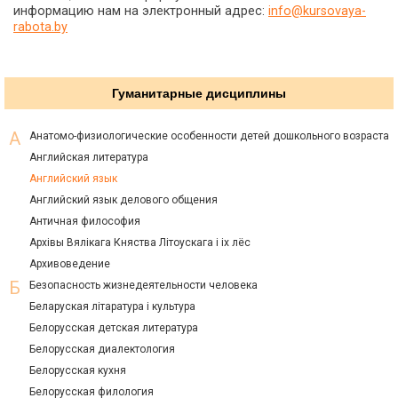
информацию нам на электронный адрес:
info@kursovaya-
rabota.by
Гуманитарные дисциплины
Анатомо-физиологические особенности детей дошкольного возраста
Английская литература
Английский язык
Английский язык делового общения
Античная философия
Архiвы Вялiкага Княства Лiтоускага i ix лёс
Архивоведение
Безопасность жизнедеятельности человека
Беларуская лiтаратура i культура
Белорусская детская литература
Белорусская диалектология
Белорусская кухня
Белорусская филология