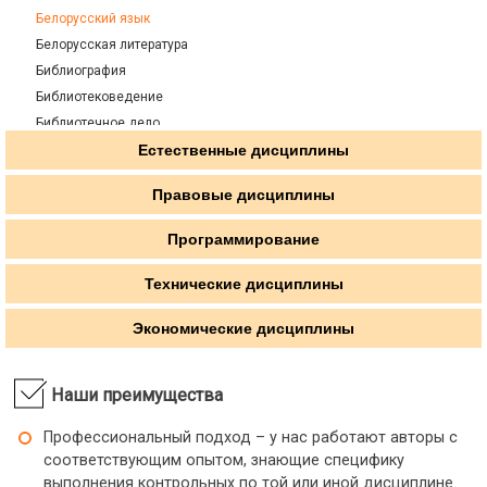
Белорусский язык
Белорусская литература
Библиография
Библиотековедение
Библиотечное дело
Библиотечно-информационное обслуживание
Естественные дисциплины
Биография
Правовые дисциплины
Введение в литературоведение
Введение в специальность
Программирование
Введение в учительскую профессию
Введение в языкознание
Технические дисциплины
Великая Отечественная Война
Экономические дисциплины
Виртуальная психология
Внешняя политика Англии в конце 19 - начале 20 вв.
ВОВ советского народа в контексте второй мировой
Наши преимущества
Возрастная и педагогическая психология
Профессиональный подход – у нас работают авторы с
Восприятие фольклорных текстов дошкольниками
соответствующим опытом, знающие специфику
Востоковедение
выполнения контрольных по той или иной дисциплине.